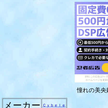
[PR] この広告は
ホームページを更新
憧れの美央
メーカー
Ｃｙｂｅｌｅ