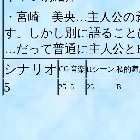
・宮崎 美央…主人公の
す。しかし別に語ること
…だって普通に主人公と
シナリオ
CG
音楽
Hシーン
私的満
5
25
5
25
B