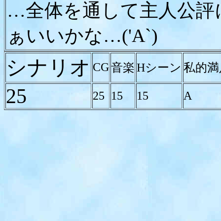
…全体を通して主人公評
ぁいいかな…('A`)
シナリオ
CG
音楽
Hシーン
私的満
25
25
15
15
A