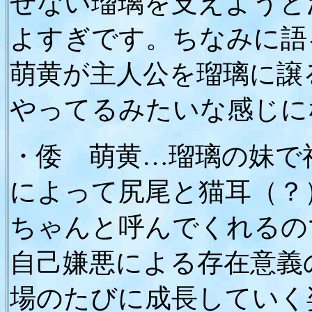
せない瑠璃を支えようと
よすぎです。ちなみに語
萌黄が主人公を瑠璃に譲
やってるみたいな感じに
・倭 萌黄…瑠璃の妹で
によって尻尾と猫耳（？
ちゃんと呼んでくれるの
自己嫌悪による存在意義
場のたびに成長していく