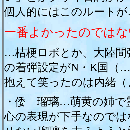
個人的にはこのルートが
一番よかったのではな
…桔梗ロボとか、大陸間
の着弾設定がN・K国（
抱えて笑ったのは内緒（
・倭 瑠璃…萌黄の姉で
心の表現が下手なのでは