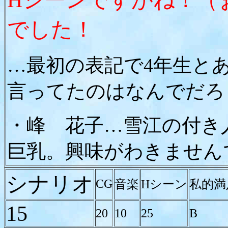
でした！
…最初の表記で4年生と
言ってたのはなんでだろ
・峰 花子…雪江の付き
巨乳。興味がわきません
シナリオ
CG
音楽
Hシーン
私的満
15
20
10
25
B