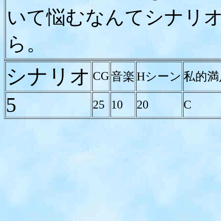
いて悩むなんてシナリ
ら。
シナリオ
CG
音楽
Hシーン
私的満
5
25
10
20
C