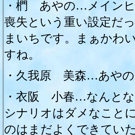
・椚 あやの…メイン
喪失という重い設定だ
まいちです。まぁかわ
すね。
・久我原 美森…あやの
・衣阪 小春…なんと
シナリオはダメなこと
のはまだよくできてい