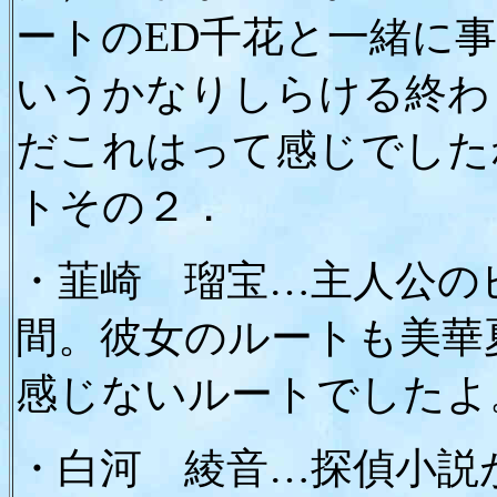
ートのED千花と一緒に
いうかなりしらける終わ
だこれはって感じでした
トその２．
・韮崎 瑠宝…主人公の
間。彼女のルートも美華
感じないルートでしたよ
・白河 綾音…探偵小説