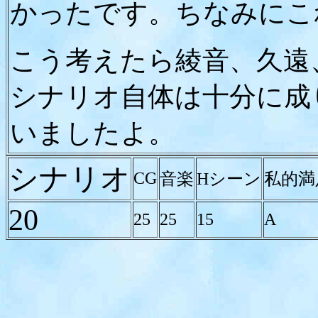
かったです。ちなみにこ
こう考えたら綾音、久遠
シナリオ自体は十分に成
いましたよ。
シナリオ
CG
音楽
Hシーン
私的満
20
25
25
15
A