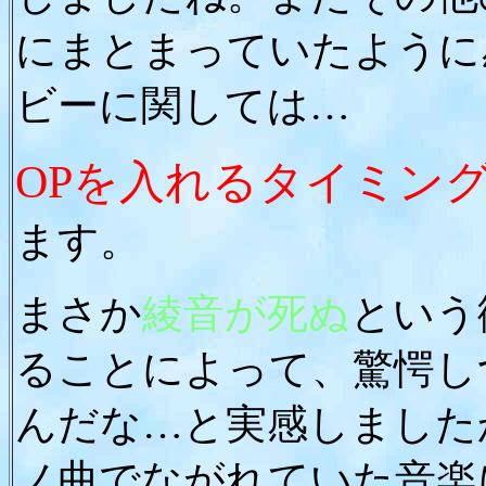
にまとまっていたように
ビーに関しては…
OPを入れるタイミン
ます。
まさか
綾音が死ぬ
という
ることによって、驚愕し
んだな…と実感しました
ノ曲でながれていた音楽