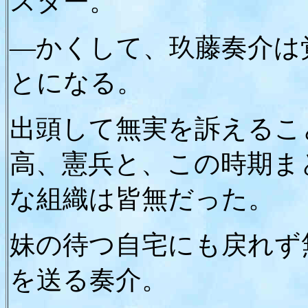
スター。
―かくして、玖藤奏介は
とになる。
出頭して無実を訴えるこ
高、憲兵と、この時期ま
な組織は皆無だった。
妹の待つ自宅にも戻れず
を送る奏介。