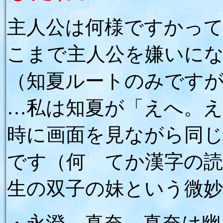
主人公は何様ですかっ
こまで主人公を嫌いに
（知夏ルートのみです
…私は知夏が「えへ。
時に画面を見ながら同
です（何 てか漢字の
生の双子の妹という微