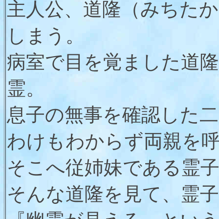
主人公、道隆（みちたか
しまう。
病室で目を覚ました道
霊。
息子の無事を確認した
わけもわからず両親を
そこへ従姉妹である霊
そんな道隆を見て、霊