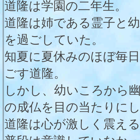
道隆は学園の二年生。
道隆は姉である霊子と幼
を過ごしていた。
知夏に夏休みのほぼ毎
ごす道隆。
しかし、幼いころから
の成仏を目の当たりに
道隆は心が激しく震え