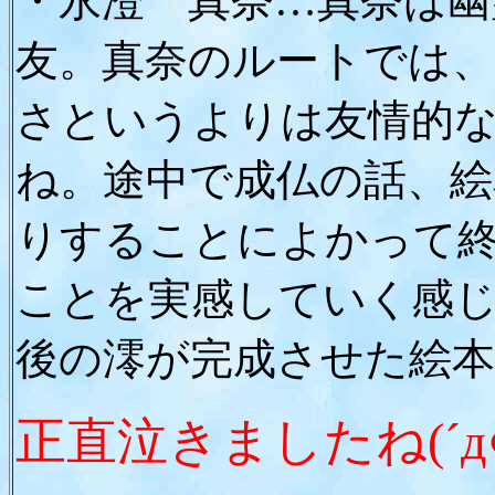
・永澄 真奈…真奈は幽
友。真奈のルートでは
さというよりは友情的
ね。途中で成仏の話、
りすることによかって
ことを実感していく感
後の澪が完成させた絵
正直泣きましたね(´д