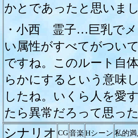
かとであったと思いま
・小西 霊子…巨乳で
い属性がすべてがつい
ですね。このルート自
らかにするという意味
したね。いくら人を愛
たら異常だろって思っ
シナリオ
CG
音楽
Hシーン
私的満