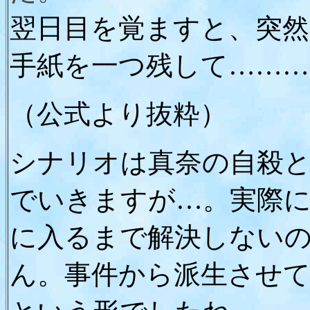
翌日目を覚ますと、突
手紙を一つ残して………
（公式より抜粋）
シナリオは真奈の自殺
でいきますが…。実際
に入るまで解決しない
ん。事件から派生させ