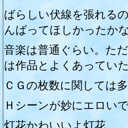
ばらしい伏線を張れる
んばってほしかったか
音楽は普通ぐらい。た
は作品とよくあってい
ＣＧの枚数に関しては
Ｈシーンが妙にエロい
灯花かわいいよ灯花。