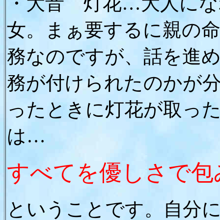
・大音 灯花…大人にな
女。まぁ要するに親の
務なのですが、話を進
務が付けられたのかが
ったときに灯花が取っ
は…
すべてを優しさで包
ということです。自分