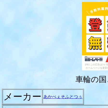
[PR] この広告は
ホームページを更新
車輪の国
メーカー
あかべぇそふとつぅ