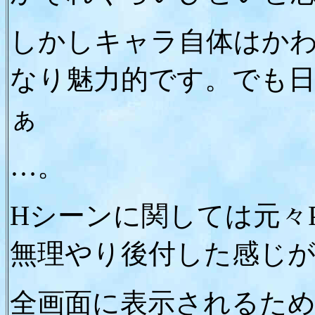
しかしキャラ自体はか
なり魅力的です。でも
ぁ
…。
Hシーンに関しては元々P
無理やり後付した感じ
全画面に表示されるた