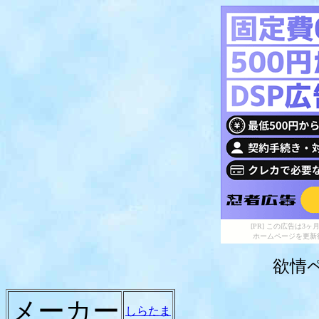
[PR] この広告は
ホームページを更新
欲情ペ
メーカー
しらたま