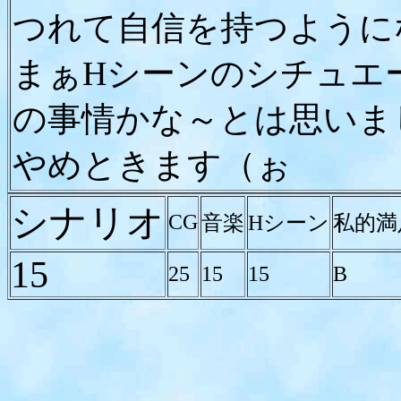
つれて自信を持つように
まぁHシーンのシチュエ
の事情かな～とは思いま
やめときます（ぉ
シナリオ
CG
音楽
Hシーン
私的満
15
25
15
15
B