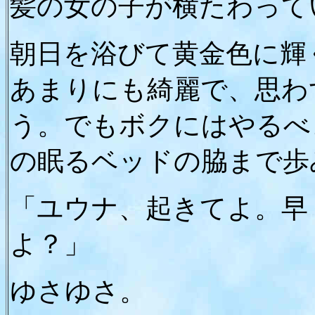
髪の女の子が横たわって
朝日を浴びて黄金色に輝
あまりにも綺麗で、思わ
う。でもボクにはやるべ
の眠るベッドの脇まで歩
「ユウナ、起きてよ。早
よ？」
ゆさゆさ。